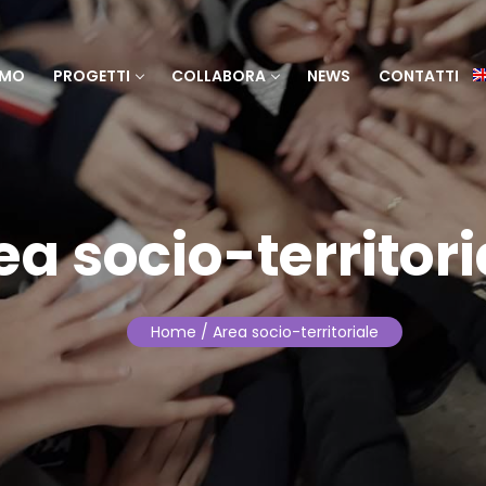
AMO
PROGETTI
COLLABORA
NEWS
CONTATTI
ea socio-territori
Home
/ Area socio-territoriale