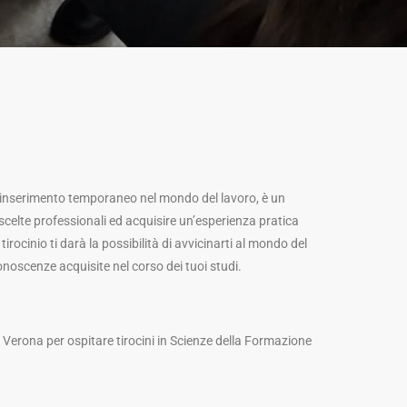
i inserimento temporaneo nel mondo del lavoro, è un
 scelte professionali ed acquisire un’esperienza pratica
 tirocinio ti darà la possibilità di avvicinarti al mondo del
onoscenze acquisite nel corso dei tuoi studi.
i Verona per ospitare tirocini in Scienze della Formazione