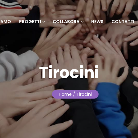
SIAMO
PROGETTI
COLLABORA
NEWS
CONTATTI
Tirocini
Home
/ Tirocini