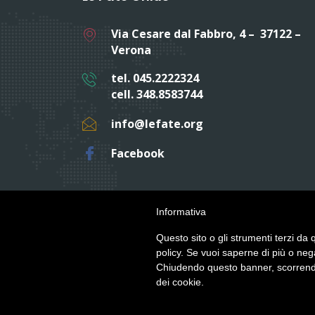
Via Cesare dal Fabbro, 4 – 37122 –
Verona
tel. 045.2222324
cell. 348.8583744
info@lefate.org
Facebook
Informativa
Questo sito o gli strumenti terzi da q
policy. Se vuoi saperne di più o neg
Chiudendo questo banner, scorrendo
© Copyright 2019
Credits
- Le Fate Onlus
dei cookie.