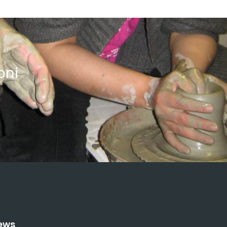
oni
ews