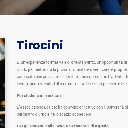
Tirocini
E’ un’esperienza formativa e di orientamento, un’opportunità d
modo per mettersi alla prova, di orientare o verificare le proprie
certificata che potrà arricchire il proprio curriculum. L’attività di
lavoro, permettendoti di mettere in pratica le competenze e le c
Per studenti universitari
L’associazione Le Fate ha convenzioni attive con l’ Università d
nel centro diurno e nello spazio adolescenti.
Per gli studenti della Scuola Secondaria di II grado