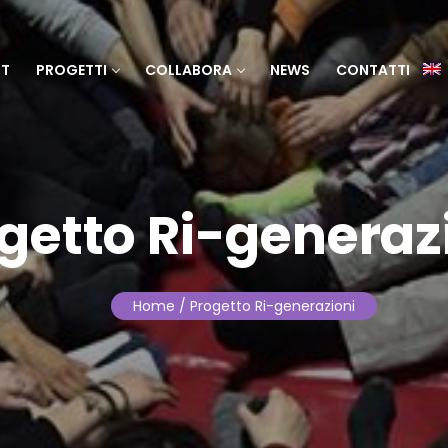
T
PROGETTI
COLLABORA
NEWS
CONTATTI
getto Ri-generaz
Home
/ Progetto Ri-generazioni