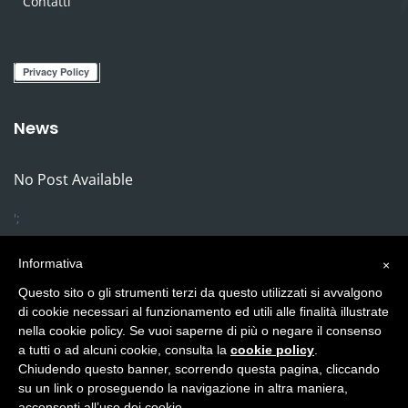
Contatti
News
No Post Available
';
Informativa
×
Questo sito o gli strumenti terzi da questo utilizzati si avvalgono
di cookie necessari al funzionamento ed utili alle finalità illustrate
nella cookie policy. Se vuoi saperne di più o negare il consenso
a tutti o ad alcuni cookie, consulta la
cookie policy
.
Chiudendo questo banner, scorrendo questa pagina, cliccando
© Copyright 2019
Credits
- Le Fate Onlus
su un link o proseguendo la navigazione in altra maniera,
acconsenti all’uso dei cookie.