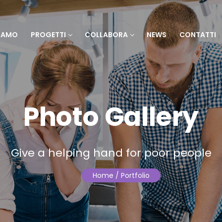
SIAMO
PROGETTI
COLLABORA
NEWS
CONTATTI
Photo Gallery
Give a helping hand for poor people
Home
/ Portfolio